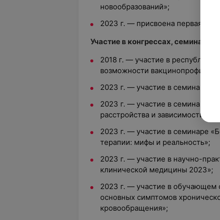
новообразований»;
2023 г. — присвоена первая ква
Участие в конгрессах, семинарах,
2018 г. — участие в республик
возможности вакцинопрофилакт
2023 г. — участие в семинаре «
2023 г. — участие в семинаре «
расстройства и зависимости от 
2023 г. — участие в семинаре 
терапии: мифы и реальность»;
2023 г. — участие в научно-пр
клинической медицины 2023»;
2023 г. — участие в обучающем
основных симптомов хроническо
кровообращения»;