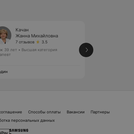
Качан
Шипик
Жанна Михайловна
Ларис
7 отзывов
3.5
2 отзы
ж 39 лет
•
Высшая категория
Стаж 29 лет
•
Выс
апевт
Терапевт
рдин
Нордин
соглашение
Способы оплаты
Вакансии
Партнеры
ботка персональных данных