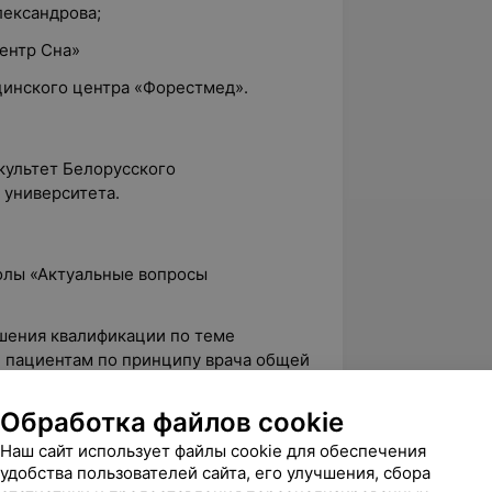
лександрова;
ентр Сна»
цинского центра «Форестмед».
культет Белорусского
 университета.
колы «Актуальные вопросы
ышения квалификации по теме
 пациентам по принципу врача общей
Обработка файлов cookie
лификационная категория;
Наш сайт использует файлы cookie для обеспечения
ции по теме «Методологические
удобства пользователей сайта, его улучшения, сбора
агностики злокачественных