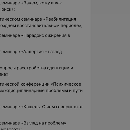
семинаре «Зачем, кому и как
 риск»;
актическом семинаре «Реабилитация
позднем восстановительном периоде»;
 семинаре «Парадокс ожирения в
семинаре «Аллергия – взгляд
Вопросы расстройства адаптации и
ике»;
актической конференции «Психическое
 междисциплинарные проблемы и пути
семинаре «Кашель. О чем говорит этот
 семинаре «Взгляд на проблему
 нового?»;