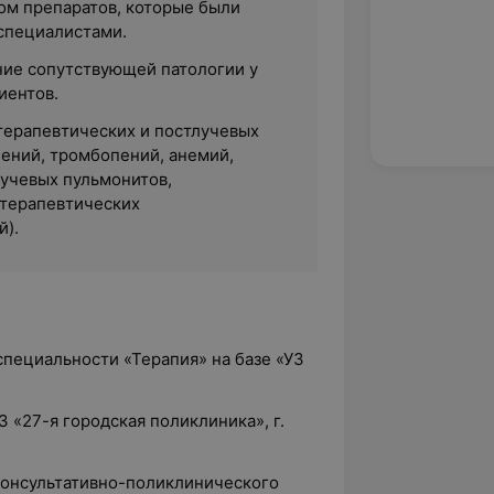
ом препаратов, которые были
специалистами.
ние сопутствующей патологии у
иентов.
ерапевтических и постлучевых
ений, тромбопений, анемий,
лучевых пульмонитов,
ттерапевтических
).
 специальности «Терапия» на базе «УЗ
З «27-я городская поликлиника», г.
 консультативно-поликлинического