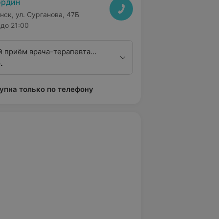
ордин
нск, ул. Сурганова, 47Б
до 21:00
 приём врача-терапевта
.
тегории
упна только по телефону