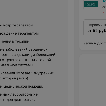
Н
Ми
Первичный
смотр терапевтом.
от 57 руб
первой ка
вождение терапевтом.
чения в терапии.
Запись дост
ние заболеваний сердечно-
; органов дыхания; заболеваний
го тракта; костно-мышечной
ительной системы.
кновения болезней внутренних
факторов риска).
ой медицинской помощи.
димых лабораторных и
етодов диагностики.