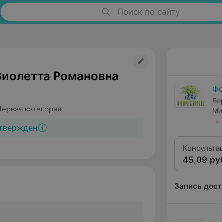
Поиск по сайту
Виолетта Романовна
Ф
Бо
Первая категория
Ми
твержден
Консульта
45,09 ру
квалифика
Запись дост