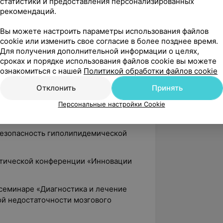
статистики и предоставления персонализированных
рекомендаций.
лификационная категория.
Вы можете настроить параметры использования файлов
cookie или изменить свое согласие в более позднее время.
 конференциях:
Для получения дополнительной информации о целях,
анском семинаре «Современные
сроках и порядке использования файлов cookie вы можете
ознакомиться с нашей
Политикой обработки файлов cookie
ики инфекционных заболеваний»;
Отклонить
Принять
Грипп. ОРВИ. Время тридемии»;
Персональные настройки Cookie
Двойной диагноз: психотические
психоактивных веществ»;
«Безопасность гиполипидемической
актической конференции «Инновации
 семинаре «Диагностика и лечение
й недостаточности мозгового