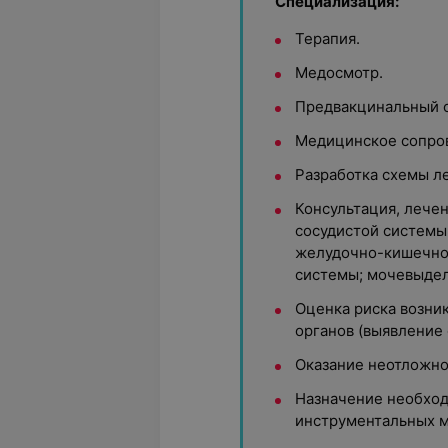
Специализация:
Терапия.
Медосмотр.
Предвакцинальный о
Медицинское сопро
Разработка схемы ле
Консультация, лече
сосудистой системы
желудочно-кишечно
системы; мочевыдел
Оценка риска возни
органов (выявление 
Оказание неотложн
Назначение необхо
инструментальных м