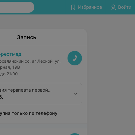
Избранное
Войти
Запись
орестмед
ровлянский сс, аг Лесной, ул.
рная, 19В
до 21:00
ция терапевта первой
б.
ционной категории
упна только по телефону