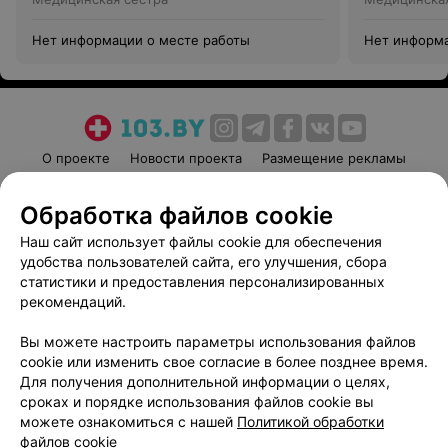
Нет информации о месте работы
Нет информа
О проекте
Новости проекта
Размещение рекламы
Медицинский маркетинг
Публичный договор
Обработка файлов cookie
Пользовательское соглашение
Способы оплаты
Наш сайт использует файлы cookie для обеспечения
Вакансии
Партнеры
удобства пользователей сайта, его улучшения, сбора
Написать руководителю 103.by
статистики и предоставления персонализированных
Написать в поддержку
рекомендаций.
Персональные настройки cookie
Вы можете настроить параметры использования файлов
Обработка персональных данных
cookie или изменить свое согласие в более позднее время.
Для получения дополнительной информации о целях,
сроках и порядке использования файлов cookie вы
можете ознакомиться с нашей
Политикой обработки
файлов cookie