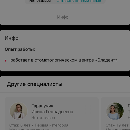
Нет отзывов
Оставить первый отзыв
Инфо
Инфо
Опыт работы:
работает в стоматологическом центре «Эладент»
Другие специалисты
Гарапучик
Ирина Геннадьевна
Нет отзывов
Н
Стаж 6 лет
•
Первая категория
Стаж 19 лет
Медицинская сестра
Медицинская