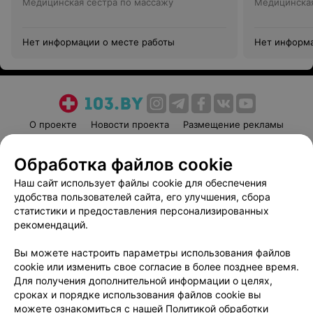
Медицинская сестра по массажу
Медицинская
Нет информации о месте работы
Нет информа
О проекте
Новости проекта
Размещение рекламы
Медицинский маркетинг
Публичный договор
Обработка файлов cookie
Пользовательское соглашение
Способы оплаты
Наш сайт использует файлы cookie для обеспечения
Вакансии
Партнеры
удобства пользователей сайта, его улучшения, сбора
Написать руководителю 103.by
статистики и предоставления персонализированных
Написать в поддержку
рекомендаций.
Персональные настройки cookie
Вы можете настроить параметры использования файлов
Обработка персональных данных
cookie или изменить свое согласие в более позднее время.
Для получения дополнительной информации о целях,
сроках и порядке использования файлов cookie вы
можете ознакомиться с нашей
Политикой обработки