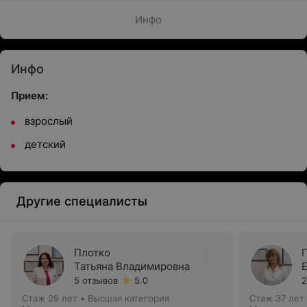
Инфо
Инфо
Прием:
взрослый
детский
Другие специалисты
Плотко
Татьяна Владимировна
5 отзывов
5.0
2
Стаж 29 лет
•
Высшая категория
Стаж 37 лет