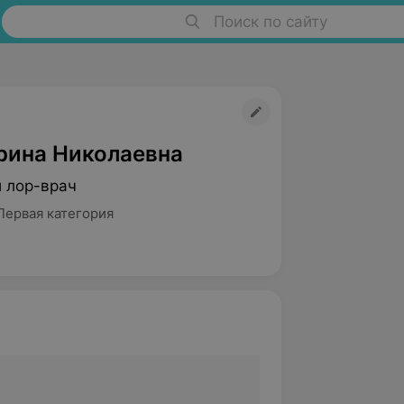
Поиск по сайту
рина Николаевна
й лор-врач
Первая категория