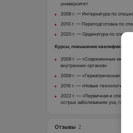
университет
2008 г. — Интернатура по специ
2010 г. — Переподготовка по с
2020 г. — Ординатура по специ
Курсы, повышение квалификации:
2009 г. — «Современные методы
внутренних органов»
2009 г. — «Гериатрическая тера
2016 г. — «Новые технологии ди
2022 г. — «Первичная и специа
острых заболеваниях уха, горла
Отзывы
2