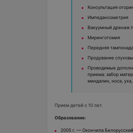
Консультация отори
Импедансометрия
Вакуумный дренаж п
Миринготомия
Передняя тампонада
Продувание слуховы
Проводимые дополн
приема: забор матер
миндалин, носа, уха
Прием детей с 10 лет.
Образование:
2005 г. — Окончила Белорусски