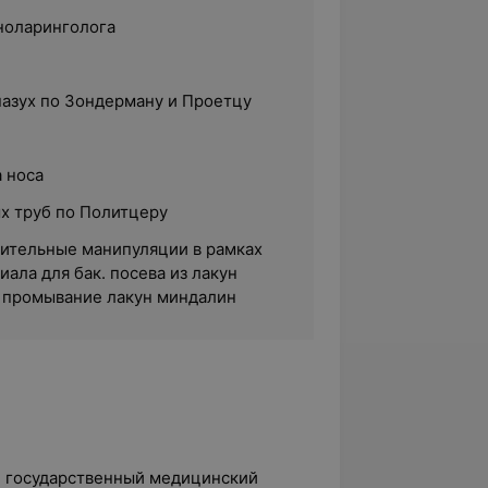
ноларинголога
азух по Зондерману и Проетцу
 носа
х труб по Политцеру
ительные манипуляции в рамках
иала для бак. посева из лакун
, промывание лакун миндалин
й государственный медицинский