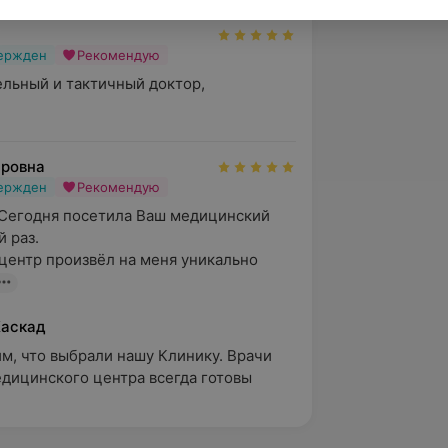
вержден
Рекомендую
льный и тактичный доктор, 
ровна
вержден
Рекомендую
Сегодня посетила Ваш медицинский 
 раз.

ентр произвёл на меня уникально 
Каскад
м, что выбрали нашу Клинику. Врачи 
дицинского центра всегда готовы 