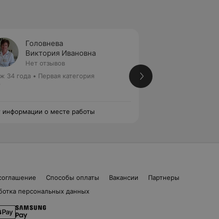
Головнева
Нехай
Виктория Ивановна
Галин
Нет отзывов
1 отзыв
ж 34 года
•
Первая категория
Стаж 41 год
•
Перв
р
Лор
 информации о месте работы
Нет информации о
соглашение
Способы оплаты
Вакансии
Партнеры
ботка персональных данных