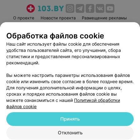
О проекте
Новости проекта
Размещение рекламы
Медицинский маркетинг
Публичный договор
Обработка файлов cookie
Пользовательское соглашение
Способы оплаты
Наш сайт использует файлы cookie для обеспечения
Вакансии
Партнеры
удобства пользователей сайта, его улучшения, сбора
Написать руководителю 103.by
статистики и предоставления персонализированных
Написать в поддержку
рекомендаций.
Персональные настройки cookie
Вы можете настроить параметры использования файлов
Обработка персональных данных
cookie или изменить свое согласие в более позднее время.
Для получения дополнительной информации о целях,
сроках и порядке использования файлов cookie вы
можете ознакомиться с нашей
Политикой обработки
файлов cookie
Принять
© 2026 ООО «Артокс Лаб», УНП 191700409
| 220012, Республика Беларусь,
г. Минск, улица Толбухина, 2, пом. 16 | help@103.by
Отклонить
Служба поддержки
+375 291212755