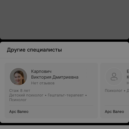
Другие специалисты
Карпович
Виктория Дмитриевна
Нет отзывов
Н
Стаж 8 лет
Психолог • 
Детский психолог • Гештальт-терапевт •
Психолог
Арс Валео
Арс Валео