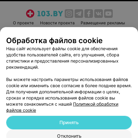
О проекте
Новости проекта
Размещение рекламы
Медицинский маркетинг
Публичный договор
Обработка файлов cookie
Пользовательское соглашение
Способы оплаты
Наш сайт использует файлы cookie для обеспечения
Вакансии
Партнеры
удобства пользователей сайта, его улучшения, сбора
Написать руководителю 103.by
статистики и предоставления персонализированных
Написать в поддержку
рекомендаций.
Персональные настройки cookie
Вы можете настроить параметры использования файлов
Обработка персональных данных
cookie или изменить свое согласие в более позднее время.
Для получения дополнительной информации о целях,
сроках и порядке использования файлов cookie вы
можете ознакомиться с нашей
Политикой обработки
файлов cookie
Принять
© 2026 ООО «Артокс Лаб», УНП 191700409
| 220012, Республика Беларусь,
г. Минск, улица Толбухина, 2, пом. 16 | help@103.by
Отклонить