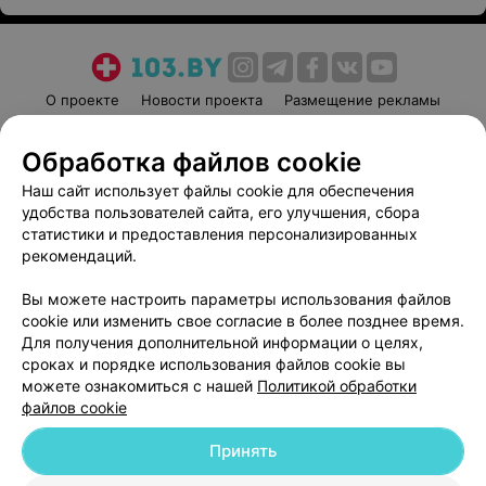
О проекте
Новости проекта
Размещение рекламы
Медицинский маркетинг
Публичный договор
Обработка файлов cookie
Пользовательское соглашение
Способы оплаты
Наш сайт использует файлы cookie для обеспечения
Вакансии
Партнеры
удобства пользователей сайта, его улучшения, сбора
Написать руководителю 103.by
статистики и предоставления персонализированных
Написать в поддержку
рекомендаций.
Персональные настройки cookie
Вы можете настроить параметры использования файлов
Обработка персональных данных
cookie или изменить свое согласие в более позднее время.
Для получения дополнительной информации о целях,
сроках и порядке использования файлов cookie вы
можете ознакомиться с нашей
Политикой обработки
файлов cookie
Принять
© 2026 ООО «Артокс Лаб», УНП 191700409
| 220012, Республика Беларусь,