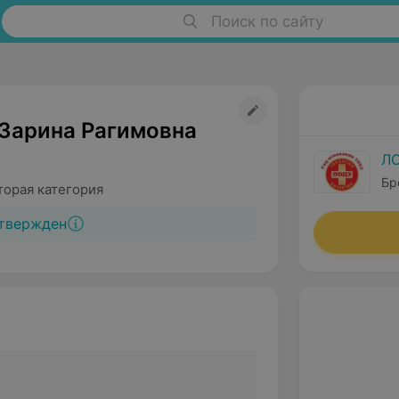
Поиск по сайту
 Зарина Рагимовна
Л
Бр
торая категория
твержден