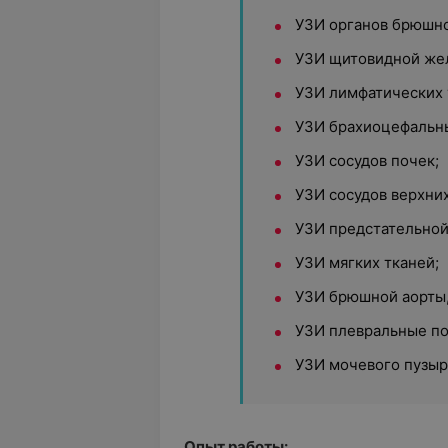
УЗИ органов брюшно
УЗИ щитовидной же
УЗИ лимфатических 
УЗИ брахиоцефальны
УЗИ сосудов почек;
УЗИ сосудов верхни
УЗИ предстательной
УЗИ мягких тканей;
УЗИ брюшной аорты,
УЗИ плевральные по
УЗИ мочевого пузыр
Опыт работы: