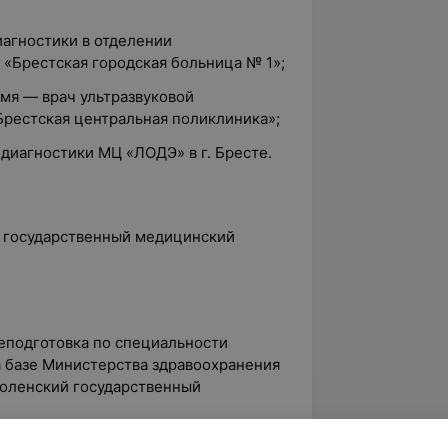
иагностики в отделении
 «Брестская городская больница № 1»;
емя — врач ультразвуковой
Брестская центральная поликлиника»;
 диагностики МЦ «ЛОДЭ» в г. Бресте.
й государственный медицинский
реподготовка по специальности
а базе Министерства здравоохранения
оленский государственный
ая диагностика приобретенных