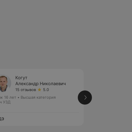
Когут
Комед
Александр Николаевич
Марга
15 отзывов
5.0
Нет от
ж 16 лет
•
Высшая категория
Стаж 8 лет
•
Перва
ч УЗД
Врач УЗД
ДЭ
ЛОДЭ