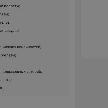
й полости;
лезы;
узлов;
х сосудов;
х, нижних конечностей;
 железы;
 подвздошных артерий;
лости;
я.