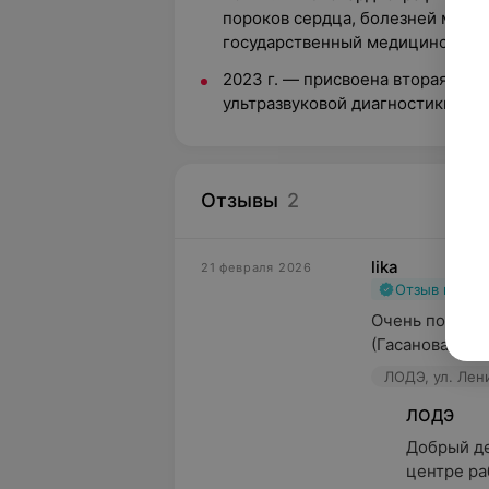
пороков сердца, болезней миока
государственный медицинский у
2023 г. — присвоена вторая ква
ультразвуковой диагностики.
Отзывы
2
lika
21 февраля 2026
Отзыв подт
Очень понрави
(Гасанова), а
ЛОДЭ, ул. Лен
ЛОДЭ
Добрый де
центре ра