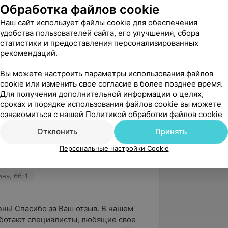
Обработка файлов cookie
рда и эндокарда», УО «Гомельский
ниверситет»;
Наш сайт использует файлы cookie для обеспечения
удобства пользователей сайта, его улучшения, сбора
лификационная категория врача
статистики и предоставления персонализированных
рекомендаций.
Вы можете настроить параметры использования файлов
cookie или изменить свое согласие в более позднее время.
Для получения дополнительной информации о целях,
5.0
ЛОДЭ, ул. Ленина, 66-1
сроках и порядке использования файлов cookie вы можете
ознакомиться с нашей
Политикой обработки файлов cookie
Отклонить
Принять
вержден
Персональные настройки Cookie
лось отношение и работа врача 
 также администрация
ина, 66-1
нь! Спасибо за Ваш отзыв. В нашем 
ботают специалисты, любящие свое 