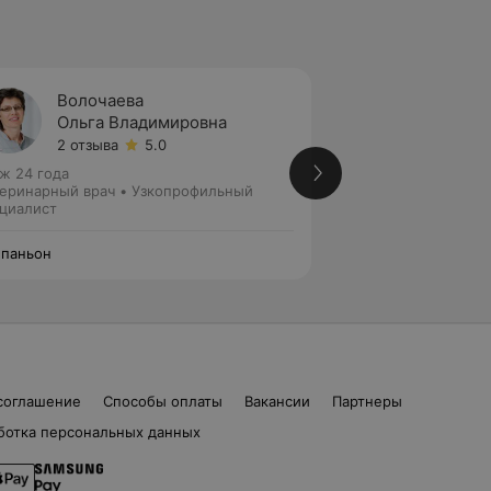
Волочаева
Кирья
Ольга Владимировна
Крист
2 отзыва
5.0
23 отз
ж 24 года
Стаж 11 лет
еринарный врач • Узкопрофильный
Ветеринарный вра
циалист
специалист
паньон
Компаньон
соглашение
Способы оплаты
Вакансии
Партнеры
ботка персональных данных