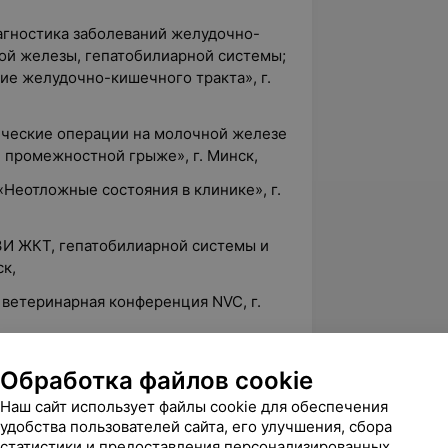
агностика заболеваний желудочно-
ой железы, гепатобилиарной системы;
ие желудочно-кишечного тракта», г.
ические операции на молочной железе
 промежностной грыже», г. Минск,
«Неотложные состояния в клинике», г.
УЗИ ЖКТ, гепатобилиарной системы и
к,
 ветеринарная конференция NVC, г.
Обработка файлов cookie
Наш сайт использует файлы cookie для обеспечения
удобства пользователей сайта, его улучшения, сбора
статистики и предоставления персонализированных