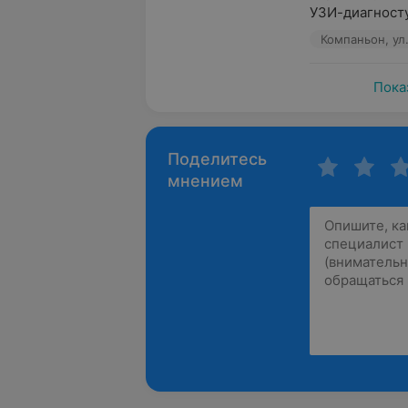
УЗИ-диагносту 
Компаньон, ул
Пока
Поделитесь
мнением