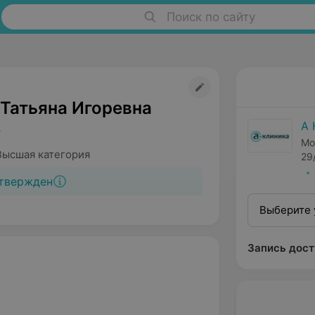
Поиск по сайту
 Татьяна Игоревна
А 
т
Мо
Высшая категория
29
твержден
Выберите 
Запись дост