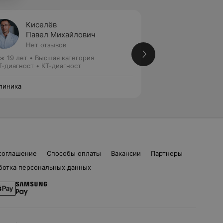
Киселёв
Масло
Павел Михайлович
Серге
Нет отзывов
Нет от
ж 19 лет
•
Высшая категория
Стаж 10 лет
•
Перв
-диагност • КТ-диагност
МРТ-диагност • КТ
линика
А Клиника
соглашение
Способы оплаты
Вакансии
Партнеры
ботка персональных данных