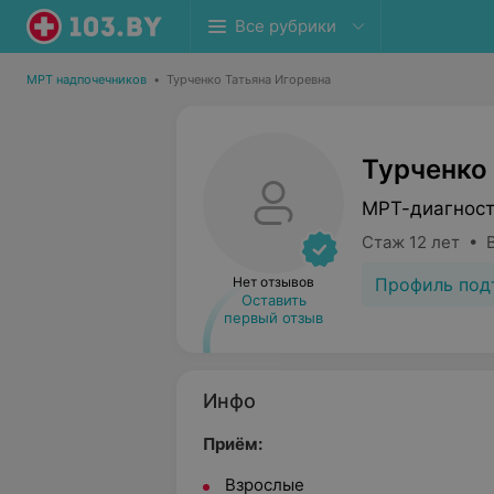
Все рубрики
МРТ надпочечников
•
Турченко Татьяна Игоревна
Турченко
МРТ-диагнос
Стаж 12 лет • 
Профиль под
Нет отзывов
Оставить
первый отзыв
Инфо
Приём:
Взрослые