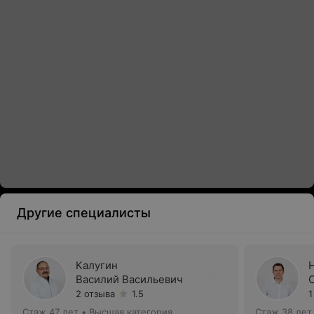
Другие специалисты
Калугин
Василий Васильевич
2 отзыва
1.5
1
Стаж 47 лет
•
Высшая категория
Стаж 38 лет