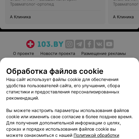
Травматолог-ортопед
Травматолог
А Клиника
А Клиника
О проекте
Новости проекта
Размещение рекламы
Медицинский маркетинг
Публичный договор
Обработка файлов cookie
Пользовательское соглашение
Способы оплаты
Наш сайт использует файлы cookie для обеспечения
Вакансии
Партнеры
удобства пользователей сайта, его улучшения, сбора
Написать руководителю 103.by
статистики и предоставления персонализированных
Написать в поддержку
рекомендаций.
Персональные настройки cookie
Вы можете настроить параметры использования файлов
Обработка персональных данных
cookie или изменить свое согласие в более позднее время.
Для получения дополнительной информации о целях,
сроках и порядке использования файлов cookie вы
можете ознакомиться с нашей
Политикой обработки