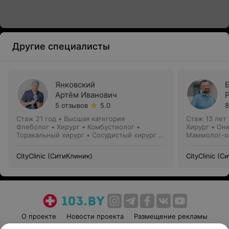
Другие специалисты
Янковский
Артём Иванович
5 отзывов
5.0
8
Стаж 21 год
•
Высшая категория
Стаж 13 лет
Флеболог • Хирург • Комбустиолог •
Хирург • Он
Торакальный хирург • Сосудистый хирург •
Маммолог-о
Пластический хирург
CityClinic (СитиКлиник)
CityClinic (
О проекте
Новости проекта
Размещение рекламы