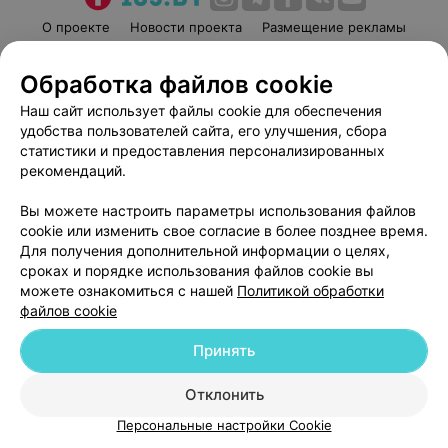
О проекте
Новости проекта
Размещение рекламы
Медицинский маркетинг
Публичный договор
Обработка файлов cookie
Пользовательское соглашение
Способы оплаты
Наш сайт использует файлы cookie для обеспечения
Вакансии
Партнеры
удобства пользователей сайта, его улучшения, сбора
Написать руководителю 103.by
статистики и предоставления персонализированных
Написать в поддержку
рекомендаций.
Персональные настройки cookie
Вы можете настроить параметры использования файлов
Обработка персональных данных
cookie или изменить свое согласие в более позднее время.
Для получения дополнительной информации о целях,
сроках и порядке использования файлов cookie вы
можете ознакомиться с нашей
Политикой обработки
файлов cookie
Принять
© 2026 ООО «Артокс Лаб», УНП 191700409
| 220012, Республика Беларусь,
г. Минск, улица Толбухина, 2, пом. 16 | help@103.by
Отклонить
Служба поддержки
+375 291212755
Персональные настройки Cookie