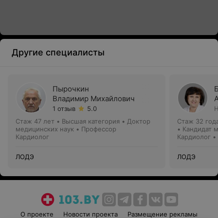
Другие специалисты
Пырочкин
Владимир Михайлович
1 отзыв
5.0
Н
Стаж 47 лет
•
Высшая категория
•
Доктор
Стаж 32 год
медицинских наук • Профессор
• Кандидат 
Кардиолог
Кардиолог •
ЛОДЭ
ЛОДЭ
О проекте
Новости проекта
Размещение рекламы