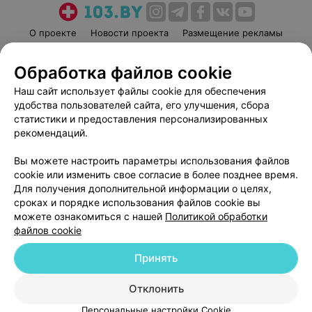
О проекте
Новости проекта
Размещение рекламы
Медицинский маркетинг
Публичный договор
Обработка файлов cookie
Пользовательское соглашение
Способы оплаты
Наш сайт использует файлы cookie для обеспечения
Вакансии
Партнеры
удобства пользователей сайта, его улучшения, сбора
Написать руководителю 103.by
статистики и предоставления персонализированных
Написать в поддержку
рекомендаций.
Персональные настройки cookie
Вы можете настроить параметры использования файлов
Обработка персональных данных
cookie или изменить свое согласие в более позднее время.
Для получения дополнительной информации о целях,
сроках и порядке использования файлов cookie вы
можете ознакомиться с нашей
Политикой обработки
файлов cookie
Принять
© 2026 ООО «Артокс Лаб», УНП 191700409
| 220012, Республика Беларусь,
г. Минск, улица Толбухина, 2, пом. 16 | help@103.by
Отклонить
Служба поддержки
+375 291212755
Персональные настройки Cookie