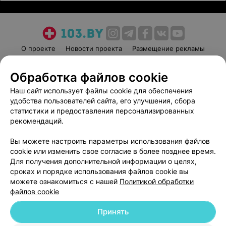
О проекте
Новости проекта
Размещение рекламы
Медицинский маркетинг
Публичный договор
Обработка файлов cookie
Пользовательское соглашение
Способы оплаты
Наш сайт использует файлы cookie для обеспечения
Вакансии
Партнеры
удобства пользователей сайта, его улучшения, сбора
Написать руководителю 103.by
статистики и предоставления персонализированных
Написать в поддержку
рекомендаций.
Персональные настройки cookie
Вы можете настроить параметры использования файлов
Обработка персональных данных
cookie или изменить свое согласие в более позднее время.
Для получения дополнительной информации о целях,
сроках и порядке использования файлов cookie вы
можете ознакомиться с нашей
Политикой обработки
файлов cookie
Принять
© 2026 ООО «Артокс Лаб», УНП 191700409
| 220012, Республика Беларусь,