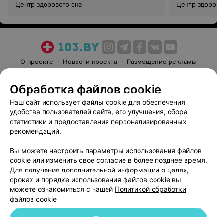
Центр здорового сна
Центр здоро
О проекте
Новости проекта
Размещение рекламы
Медицинский маркетинг
Публичный договор
Обработка файлов cookie
Пользовательское соглашение
Способы оплаты
Наш сайт использует файлы cookie для обеспечения
Вакансии
Партнеры
удобства пользователей сайта, его улучшения, сбора
Написать руководителю 103.by
статистики и предоставления персонализированных
Написать в поддержку
рекомендаций.
Персональные настройки cookie
Вы можете настроить параметры использования файлов
Обработка персональных данных
cookie или изменить свое согласие в более позднее время.
Для получения дополнительной информации о целях,
сроках и порядке использования файлов cookie вы
можете ознакомиться с нашей
Политикой обработки
файлов cookie