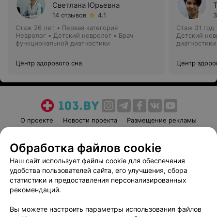
Светлана Юрьевна
14 отзывов
4.1
3
Стаж 26 лет
•
Первая категория
Стаж 31 год
Невролог • Детский невролог • Врач
Детский нев
функциональной диагностики
диагностики
Центр здорового сна
Центр здоро
О проекте
Новости проекта
Размещение рекламы
Медицинский маркетинг
Публичный договор
Обработка файлов cookie
Пользовательское соглашение
Способы оплаты
Наш сайт использует файлы cookie для обеспечения
Вакансии
Партнеры
удобства пользователей сайта, его улучшения, сбора
Написать руководителю 103.by
статистики и предоставления персонализированных
Написать в поддержку
рекомендаций.
Персональные настройки cookie
Вы можете настроить параметры использования файлов
Обработка персональных данных