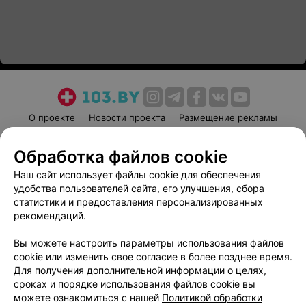
О проекте
Новости проекта
Размещение рекламы
Медицинский маркетинг
Публичный договор
Обработка файлов cookie
Пользовательское соглашение
Способы оплаты
Наш сайт использует файлы cookie для обеспечения
Вакансии
Партнеры
удобства пользователей сайта, его улучшения, сбора
Написать руководителю 103.by
статистики и предоставления персонализированных
Написать в поддержку
рекомендаций.
Персональные настройки cookie
Вы можете настроить параметры использования файлов
Обработка персональных данных
cookie или изменить свое согласие в более позднее время.
Для получения дополнительной информации о целях,
сроках и порядке использования файлов cookie вы
можете ознакомиться с нашей
Политикой обработки