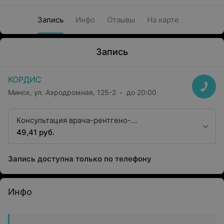
Запись
Инфо
Отзывы
На карте
Запись
КОРДИС
Минск, ул. Аэродромная, 125-2
до 20:00
Консультация врача-рентгено-
эндоваскулярного хирурга высшей
49,41 руб.
квалификационной категории
Запись доступна только по телефону
Инфо