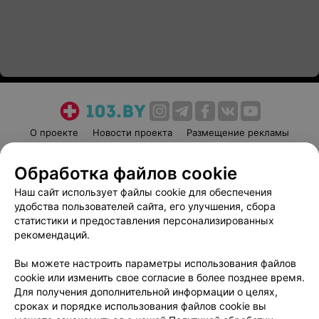
О проекте
Новости проекта
Размещение рекламы
Медицинский маркетинг
Публичный договор
Обработка файлов cookie
Пользовательское соглашение
Способы оплаты
Наш сайт использует файлы cookie для обеспечения
Вакансии
Партнеры
удобства пользователей сайта, его улучшения, сбора
Написать руководителю 103.by
статистики и предоставления персонализированных
Написать в поддержку
рекомендаций.
Персональные настройки cookie
Вы можете настроить параметры использования файлов
Обработка персональных данных
cookie или изменить свое согласие в более позднее время.
Для получения дополнительной информации о целях,
сроках и порядке использования файлов cookie вы