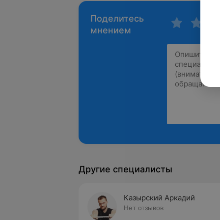
Поделитесь
мнением
Другие специалисты
Казырский Аркадий
Нет отзывов