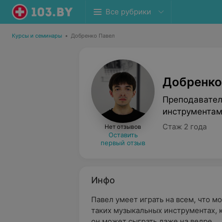
Все рубрики
Курсы и семинары
•
Добренко Павел
Добренко
Преподавател
инструмента
Стаж 2 года
Нет отзывов
Оставить
первый отзыв
Инфо
Павел умеет играть на всем, что мо
таких музыкальных инструментах, к
он может сыграть даже на ведре.