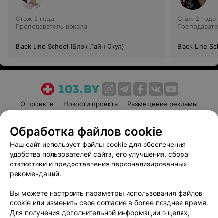
Стаж 2 года
Стаж 2 года
Преподаватель вокала
Преподавате
Black Line School (Блэк Лайн Скул)
Black Line S
О проекте
Новости проекта
Размещение рекламы
Медицинский маркетинг
Публичный договор
Обработка файлов cookie
Пользовательское соглашение
Способы оплаты
Наш сайт использует файлы cookie для обеспечения
Вакансии
Партнеры
удобства пользователей сайта, его улучшения, сбора
Написать руководителю 103.by
статистики и предоставления персонализированных
Написать в поддержку
рекомендаций.
Персональные настройки cookie
Вы можете настроить параметры использования файлов
Обработка персональных данных
cookie или изменить свое согласие в более позднее время.
Для получения дополнительной информации о целях,