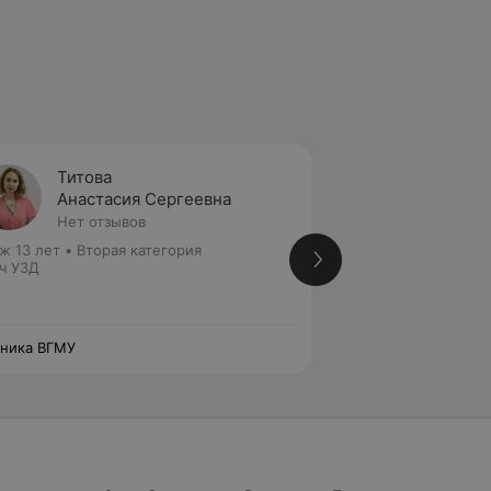
Титова
Лосев
Анастасия Сергеевна
Янина
Нет отзывов
Нет от
ж 13 лет
•
Вторая категория
Стаж 30 лет
•
Вто
ч УЗД
Врач УЗД
ника ВГМУ
Клиника ВГМУ