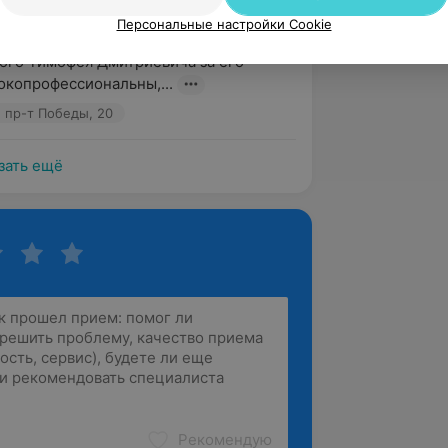
вержден
Рекомендую
Персональные настройки Cookie
хочу поблагодарить прекрасного 
ого Тимофея Дмитриевича за его 
окопрофессиональны,...
 пр-т Победы, 20
зать ещё
Рекомендую