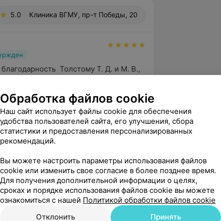
5.0
Клиника ВГМУ, пр-т Победы, 20
вержден
благодарность  Толстому Т. Д. и М. В., 
С прошла отлично, мой страх был 
ята у ва...
Обработка файлов cookie
 пр-т Победы, 20
Наш сайт использует файлы cookie для обеспечения
удобства пользователей сайта, его улучшения, сбора
статистики и предоставления персонализированных
рекомендаций.
вержден
Рекомендую
ру Толстому Т.Д. и медицинской 
Вы можете настроить параметры использования файлов
 внимательность и золотые руки! 
cookie или изменить свое согласие в более позднее время.
 что эндоскопия ...
Для получения дополнительной информации о целях,
сроках и порядке использования файлов cookie вы можете
 пр-т Победы, 20
ознакомиться с нашей
Политикой обработки файлов cookie
Отклонить
Принять