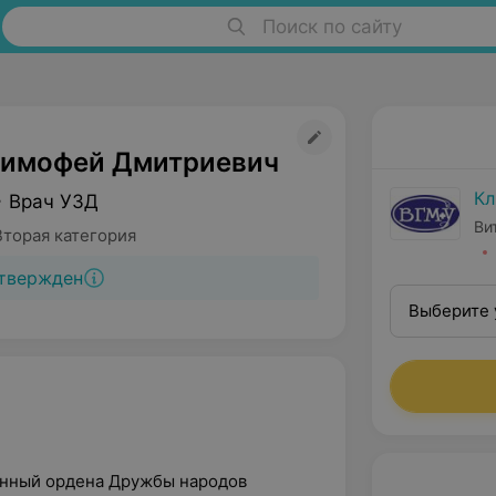
Поиск по сайту
Тимофей Дмитриевич
Кл
• Врач УЗД
Ви
Вторая категория
твержден
Выберите 
венный ордена Дружбы народов