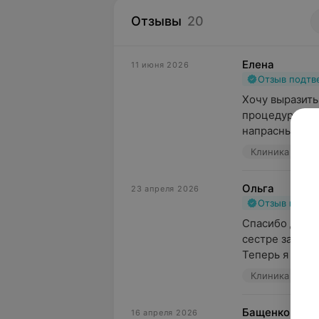
Отзывы
20
Елена
11 июня 2026
Отзыв подт
Хочу выразить 
процедура ФГД
напрасный. Реб
Клиника ВГМУ,
Ольга
23 апреля 2026
Отзыв подт
Спасибо докто
сестре за вашу
Теперь я знаю,
Клиника ВГМУ,
Бащенко И.В.
16 апреля 2026