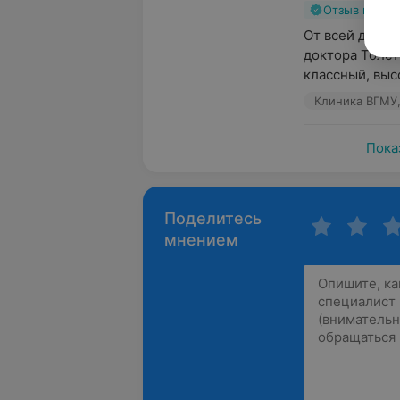
Отзыв подт
От всей души 
доктора Толст
классный, выс
Клиника ВГМУ,
Пока
Поделитесь
мнением