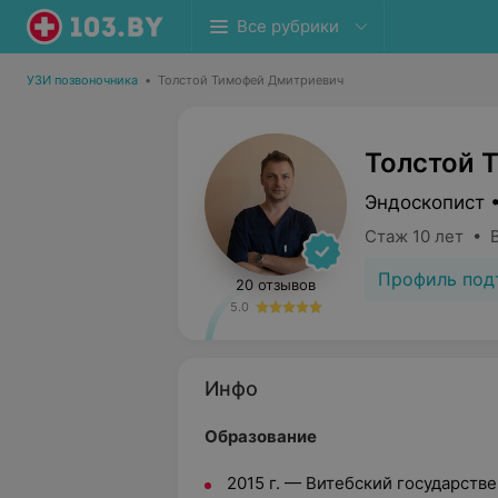
Все рубрики
УЗИ позвоночника
•
Толстой Тимофей Дмитриевич
Толстой 
Эндоскопист 
Стаж 10 лет • 
Профиль под
20 отзывов
5.0
Инфо
Образование
2015 г. — Витебский государст