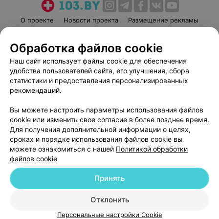
О проекте
Новости проекта
Размещение рекламы
Медицинский маркетинг
Публичный договор
Обработка файлов cookie
Пользовательское соглашение
Способы оплаты
Наш сайт использует файлы cookie для обеспечения
Вакансии
Партнеры
удобства пользователей сайта, его улучшения, сбора
Написать руководителю 103.by
статистики и предоставления персонализированных
Написать в поддержку
рекомендаций.
Персональные настройки cookie
Вы можете настроить параметры использования файлов
Обработка персональных данных
cookie или изменить свое согласие в более позднее время.
Для получения дополнительной информации о целях,
сроках и порядке использования файлов cookie вы
можете ознакомиться с нашей
Политикой обработки
файлов cookie
Принять
© 2026 ООО «Артокс Лаб», УНП 191700409
| 220012, Республика Беларусь,
г. Минск, улица Толбухина, 2, пом. 16 | help@103.by
Отклонить
Служба поддержки
+375 291212755
Персональные настройки Cookie