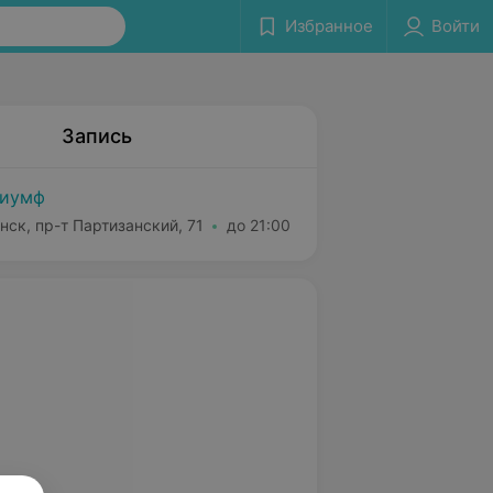
Избранное
Войти
Запись
риумф
нск, пр-т Партизанский, 71
до 21:00