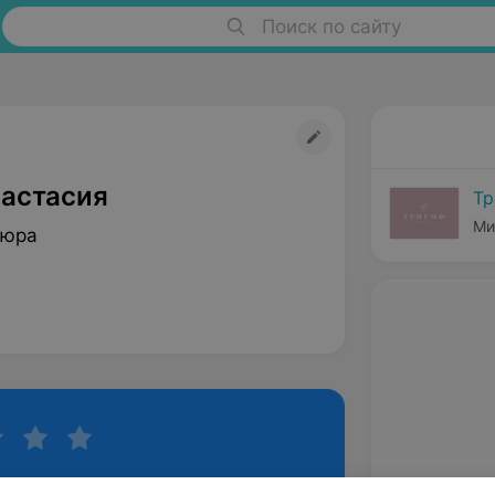
Поиск по сайту
настасия
Т
Ми
кюра