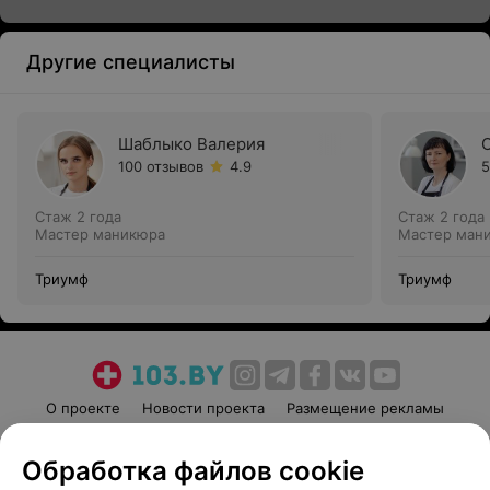
Другие специалисты
Шаблыко Валерия
100 отзывов
4.9
5
Стаж 2 года
Стаж 2 года
Мастер маникюра
Мастер ман
Триумф
Триумф
О проекте
Новости проекта
Размещение рекламы
Медицинский маркетинг
Публичный договор
Обработка файлов cookie
Пользовательское соглашение
Способы оплаты