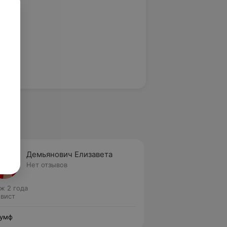
Демьянович Елизавета
Нет отзывов
ж 2 года
вист
иумф