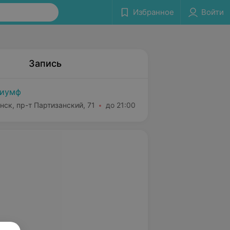
Избранное
Войти
Запись
риумф
нск, пр-т Партизанский, 71
до 21:00