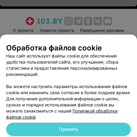
О проекте
Новости проекта
Размещение рекламы
Медицинский маркетинг
Публичный договор
Обработка файлов cookie
Пользовательское соглашение
Способы оплаты
Наш сайт использует файлы cookie для обеспечения
Вакансии
Партнеры
удобства пользователей сайта, его улучшения, сбора
Написать руководителю 103.by
статистики и предоставления персонализированных
Написать в поддержку
рекомендаций.
Персональные настройки cookie
Вы можете настроить параметры использования файлов
Обработка персональных данных
cookie или изменить свое согласие в более позднее время.
Для получения дополнительной информации о целях,
сроках и порядке использования файлов cookie вы
можете ознакомиться с нашей
Политикой обработки
файлов cookie
Принять
© 2026 ООО «Артокс Лаб», УНП 191700409
| 220012, Республика Беларусь,