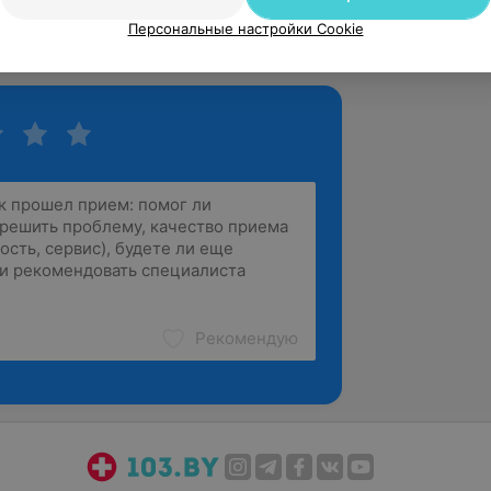
е понятно объяснила.
Персональные настройки Cookie
л. Бялыницкого-Бирули, 1
Рекомендую