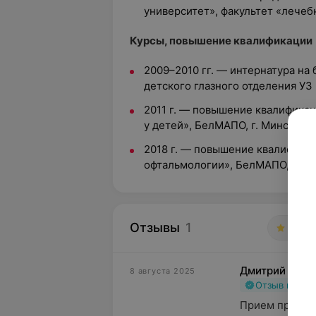
университет», факультет «лечеб
Курсы, повышение квалификации
2009–2010 гг. — интернатура на 
детского глазного отделения У
2011 г. — повышение квалификац
у детей», БелМАПО, г. Минск
2018 г. — повышение квалифика
офтальмологии», БелМАПО, г. М
Отзывы
1
5.0
Дмитрий
8 августа 2025
Отзыв подт
Прием прошел