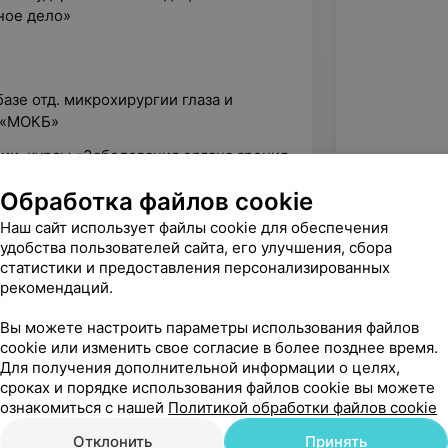
ное дело»
базе отд. микрохирургии глаза и
З «МОКБ»
ии, курсы «Заболевания органа зрения
Обработка файлов cookie
ции, курсы «Неотложные состояния в
Наш сайт использует файлы cookie для обеспечения
инск
удобства пользователей сайта, его улучшения, сбора
статистики и предоставления персонализированных
рекомендаций.
Евромедика, ул. Бялыницкого-Бирули, 1
Вы можете настроить параметры использования файлов
cookie или изменить свое согласие в более позднее время.
Для получения дополнительной информации о целях,
сроках и порядке использования файлов cookie вы можете
вержден
ознакомиться с нашей
Политикой обработки файлов cookie
 хорошо.Грамотный и вежливый 
Отклонить
Принять