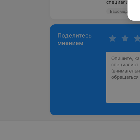
специалист.вс
Евромедика, у
Поделитесь
мнением