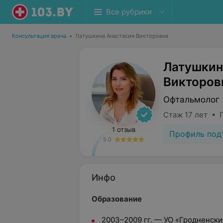
Все рубрики
Консультация врача
•
Латушкина Анастасия Викторовна
Латушкин
Викторов
Офтальмолог
Стаж 17 лет • 
1 отзыв
Профиль под
5.0
Инфо
Образование
2003–2009 гг. — УО «Гродненск