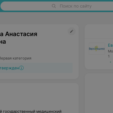
Поиск по сайту
а Анастасия
на
Ев
Мо
1
Первая категория
твержден
ий государственный медицинский