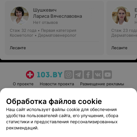
Шушкевич
Лариса Вячеславовна
Нет отзывов
Н
Стаж 32 года
•
Первая категория
Стаж 23 год
Косметолог • Дерматовенеролог
Дерматовене
Лесанте
Лесанте
О проекте
Новости проекта
Размещение рекламы
Медицинский маркетинг
Публичный договор
Обработка файлов cookie
Пользовательское соглашение
Способы оплаты
Наш сайт использует файлы cookie для обеспечения
Вакансии
Партнеры
удобства пользователей сайта, его улучшения, сбора
Написать руководителю 103.by
статистики и предоставления персонализированных
Написать в поддержку
рекомендаций.
Персональные настройки cookie