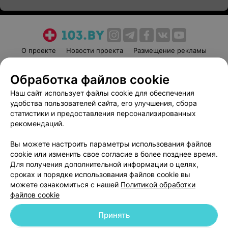
О проекте
Новости проекта
Размещение рекламы
Медицинский маркетинг
Публичный договор
Обработка файлов cookie
Пользовательское соглашение
Способы оплаты
Наш сайт использует файлы cookie для обеспечения
Вакансии
Партнеры
удобства пользователей сайта, его улучшения, сбора
Написать руководителю 103.by
статистики и предоставления персонализированных
Написать в поддержку
рекомендаций.
Персональные настройки cookie
Вы можете настроить параметры использования файлов
Обработка персональных данных
cookie или изменить свое согласие в более позднее время.
Для получения дополнительной информации о целях,
сроках и порядке использования файлов cookie вы
можете ознакомиться с нашей
Политикой обработки
файлов cookie
Принять
© 2026 ООО «Артокс Лаб», УНП 191700409
| 220012, Республика Беларусь,