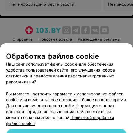
Нет информации о месте работы
Нет информа
О проекте
Новости проекта
Размещение рекламы
Медицинский маркетинг
Публичный договор
Обработка файлов cookie
Пользовательское соглашение
Способы оплаты
Наш сайт использует файлы cookie для обеспечения
Вакансии
Партнеры
удобства пользователей сайта, его улучшения, сбора
Написать руководителю 103.by
статистики и предоставления персонализированных
Написать в поддержку
рекомендаций.
Персональные настройки cookie
Вы можете настроить параметры использования файлов
Обработка персональных данных
cookie или изменить свое согласие в более позднее время.
Для получения дополнительной информации о целях,
сроках и порядке использования файлов cookie вы
можете ознакомиться с нашей
Политикой обработки
файлов cookie