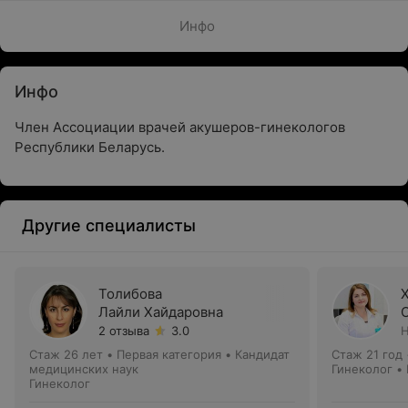
Инфо
Инфо
Член Ассоциации врачей акушеров-гинекологов
Республики Беларусь.
Другие специалисты
Толибова
Лайли Хайдаровна
2 отзыва
3.0
Н
Стаж 26 лет
•
Первая категория
•
Кандидат
Стаж 21 год
медицинских наук
Гинеколог •
Гинеколог