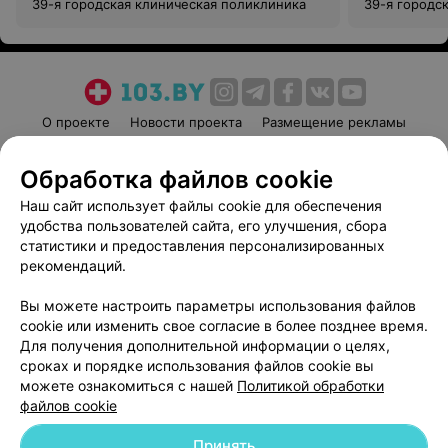
39-я городская клиническая поликлиника
39-я городс
О проекте
Новости проекта
Размещение рекламы
Медицинский маркетинг
Публичный договор
Обработка файлов cookie
Пользовательское соглашение
Способы оплаты
Наш сайт использует файлы cookie для обеспечения
Вакансии
Партнеры
удобства пользователей сайта, его улучшения, сбора
Написать руководителю 103.by
статистики и предоставления персонализированных
Написать в поддержку
рекомендаций.
Персональные настройки cookie
Вы можете настроить параметры использования файлов
Обработка персональных данных
cookie или изменить свое согласие в более позднее время.
Для получения дополнительной информации о целях,
сроках и порядке использования файлов cookie вы
можете ознакомиться с нашей
Политикой обработки
файлов cookie
Принять