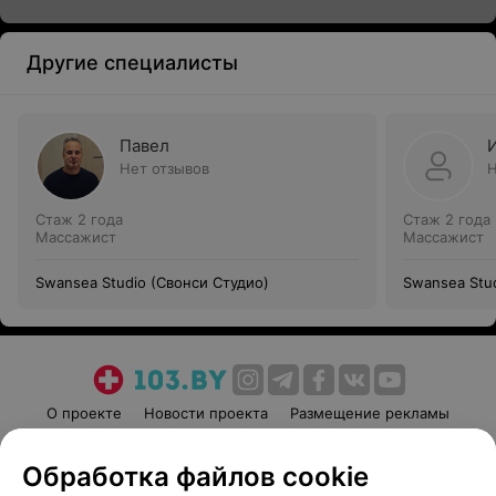
Другие специалисты
Павел
Нет отзывов
Н
Стаж 2 года
Стаж 2 года
Массажист
Массажист
Swansea Studio (Свонси Студио)
Swansea Stu
О проекте
Новости проекта
Размещение рекламы
Медицинский маркетинг
Публичный договор
Обработка файлов cookie
Пользовательское соглашение
Способы оплаты