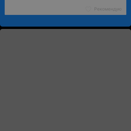
Рекомендую