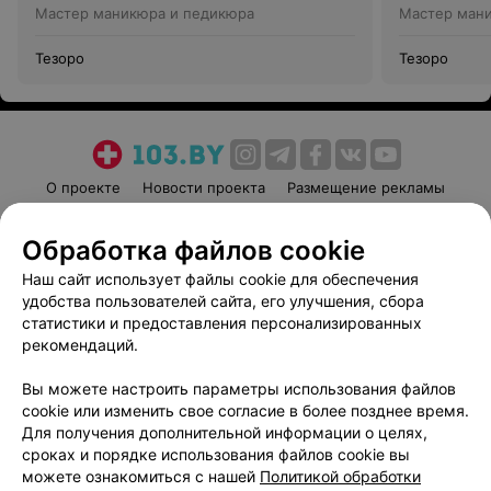
Мастер маникюра и педикюра
Мастер ман
Тезоро
Тезоро
О проекте
Новости проекта
Размещение рекламы
Медицинский маркетинг
Публичный договор
Обработка файлов cookie
Пользовательское соглашение
Способы оплаты
Наш сайт использует файлы cookie для обеспечения
Вакансии
Партнеры
удобства пользователей сайта, его улучшения, сбора
Написать руководителю 103.by
статистики и предоставления персонализированных
Написать в поддержку
рекомендаций.
Персональные настройки cookie
Вы можете настроить параметры использования файлов
Обработка персональных данных
cookie или изменить свое согласие в более позднее время.
Для получения дополнительной информации о целях,
сроках и порядке использования файлов cookie вы
можете ознакомиться с нашей
Политикой обработки