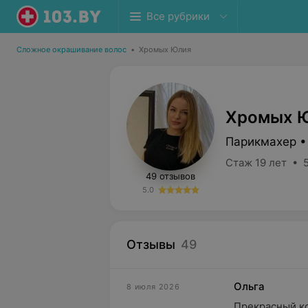
Все рубрики
Сложное окрашивание волос
•
Хромых Юлия
Хромых 
Парикмахер •
Стаж 19 лет • 5
49 отзывов
5.0
Отзывы
49
Ольга
8 июля 2026
Прекрасный к