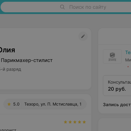
Поиск по сайту
Юлия
Те
 Парикмахер-стилист
Ми
-й разряд
Консульта
20 руб.
5.0
Тезоро, ул. П. Мстиславца, 1
Запись дост
олорист