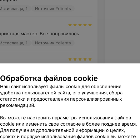
 Мстиславца, 1
Источник Yclients
приятная мастер. Все понравилось
 Мстиславца, 1
Источник Yclients
отые ручки)
Обработка файлов cookie
 Мстиславца, 1
Источник Yclients
Наш сайт использует файлы cookie для обеспечения
удобства пользователей сайта, его улучшения, сбора
зать ещё
статистики и предоставления персонализированных
рекомендаций.
Вы можете настроить параметры использования файлов
cookie или изменить свое согласие в более позднее время.
Для получения дополнительной информации о целях,
сроках и порядке использования файлов cookie вы можете