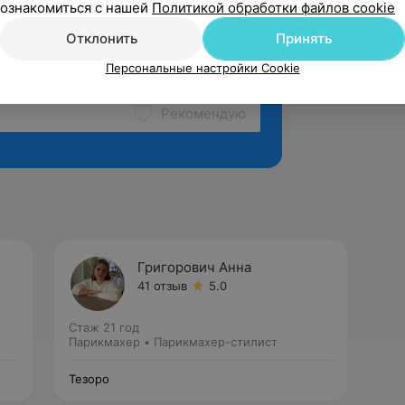
ознакомиться с нашей
Политикой обработки файлов cookie
Отклонить
Принять
Персональные настройки Cookie
Рекомендую
Григорович Анна
41 отзыв
5.0
Стаж 21 год
Парикмахер • Парикмахер-стилист
Тезоро