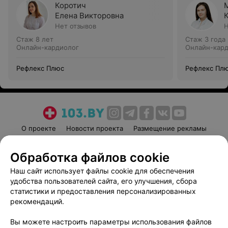
Коротич
Елена Викторовна
Нет отзывов
Н
Стаж 8 лет
Стаж 3 года
Онлайн-кардиолог
Онлайн-кар
Рефлекс Плюс
Рефлекс Пл
О проекте
Новости проекта
Размещение рекламы
Медицинский маркетинг
Публичный договор
Обработка файлов cookie
Пользовательское соглашение
Способы оплаты
Наш сайт использует файлы cookie для обеспечения
Вакансии
Партнеры
удобства пользователей сайта, его улучшения, сбора
Написать руководителю 103.by
статистики и предоставления персонализированных
Написать в поддержку
рекомендаций.
Персональные настройки cookie
Вы можете настроить параметры использования файлов