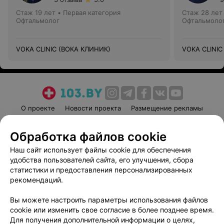
Стаж 19 лет
•
Первая категория
Стаж 28 лет
Офтальмолог
Офтальмоло
VOKA CLINIC (ВОКА КЛИНИК)
VOKA CLINIC
О проекте
Новости проекта
Размещение рекламы
Медицинский маркетинг
Публичный договор
Обработка файлов cookie
Пользовательское соглашение
Способы оплаты
Наш сайт использует файлы cookie для обеспечения
Вакансии
Партнеры
удобства пользователей сайта, его улучшения, сбора
Написать руководителю 103.by
статистики и предоставления персонализированных
Написать в поддержку
рекомендаций.
Персональные настройки cookie
Вы можете настроить параметры использования файлов
Обработка персональных данных
cookie или изменить свое согласие в более позднее время.
Для получения дополнительной информации о целях,