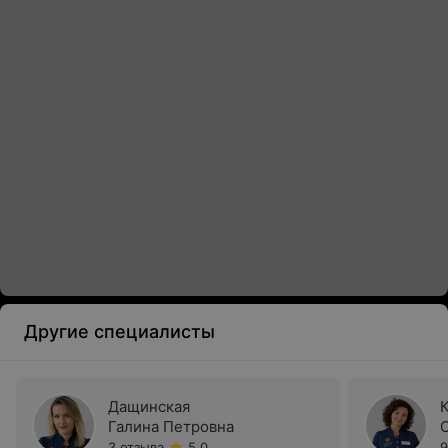
Другие специалисты
Дащинская
Галина Петровна
3 отзыва
5.0
9