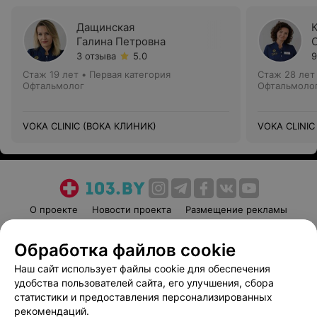
Дащинская
Галина Петровна
3 отзыва
5.0
9
Стаж 19 лет
•
Первая категория
Стаж 28 лет
Офтальмолог
Офтальмоло
VOKA CLINIC (ВОКА КЛИНИК)
VOKA CLINIC
О проекте
Новости проекта
Размещение рекламы
Медицинский маркетинг
Публичный договор
Обработка файлов cookie
Пользовательское соглашение
Способы оплаты
Наш сайт использует файлы cookie для обеспечения
Вакансии
Партнеры
удобства пользователей сайта, его улучшения, сбора
Написать руководителю 103.by
статистики и предоставления персонализированных
Написать в поддержку
рекомендаций.