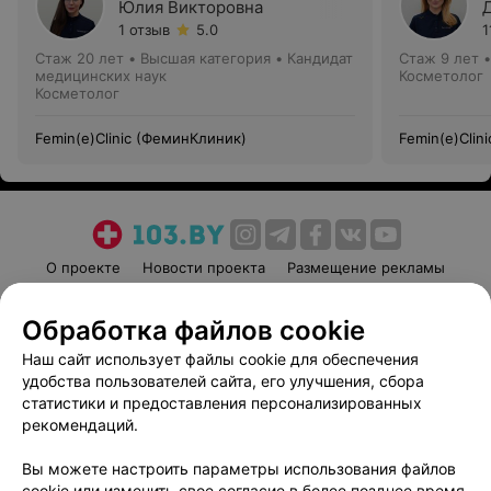
Юлия Викторовна
1 отзыв
5.0
1
Стаж 20 лет
•
Высшая категория
•
Кандидат
Стаж 9 лет
медицинских наук
Косметолог
Косметолог
Femin(e)Clinic (ФеминКлиник)
Femin(e)Clin
О проекте
Новости проекта
Размещение рекламы
Медицинский маркетинг
Публичный договор
Обработка файлов cookie
Пользовательское соглашение
Способы оплаты
Наш сайт использует файлы cookie для обеспечения
Вакансии
Партнеры
удобства пользователей сайта, его улучшения, сбора
Написать руководителю 103.by
статистики и предоставления персонализированных
Написать в поддержку
рекомендаций.
Персональные настройки cookie
Вы можете настроить параметры использования файлов
Обработка персональных данных
cookie или изменить свое согласие в более позднее время.