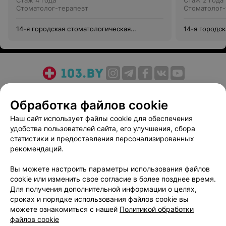
Стаж 4 года
Стаж 2 года
Стоматолог-терапевт
Стоматолог-
14-я городская стоматологическая
14-я городс
поликлиника
поликлиник
О проекте
Новости проекта
Размещение рекламы
Обработка файлов cookie
Медицинский маркетинг
Публичный договор
Пользовательское соглашение
Способы оплаты
Наш сайт использует файлы cookie для обеспечения
удобства пользователей сайта, его улучшения, сбора
Вакансии
Партнеры
статистики и предоставления персонализированных
Написать руководителю 103.by
рекомендаций.
Написать в поддержку
Вы можете настроить параметры использования файлов
Персональные настройки cookie
cookie или изменить свое согласие в более позднее время.
Обработка персональных данных
Для получения дополнительной информации о целях,
сроках и порядке использования файлов cookie вы
можете ознакомиться с нашей
Политикой обработки
файлов cookie