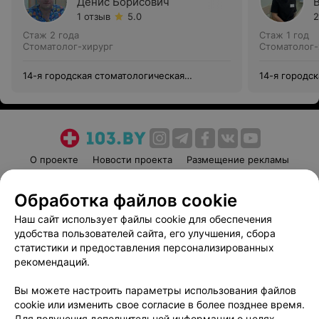
Денис Борисович
1 отзыв
5.0
2
Стаж 2 года
Стаж 1 год
Стоматолог-хирург
Стоматолог-
14-я городская стоматологическая
14-я городс
поликлиника
поликлиник
О проекте
Новости проекта
Размещение рекламы
Медицинский маркетинг
Публичный договор
Обработка файлов cookie
Пользовательское соглашение
Способы оплаты
Наш сайт использует файлы cookie для обеспечения
Вакансии
Партнеры
удобства пользователей сайта, его улучшения, сбора
Написать руководителю 103.by
статистики и предоставления персонализированных
Написать в поддержку
рекомендаций.
Персональные настройки cookie
Вы можете настроить параметры использования файлов
Обработка персональных данных
cookie или изменить свое согласие в более позднее время.
Для получения дополнительной информации о целях,