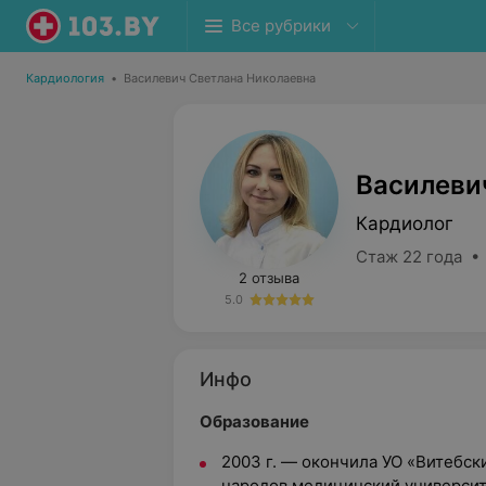
Все рубрики
Кардиология
•
Василевич Светлана Николаевна
Василеви
Кардиолог
Стаж 22 года •
2 отзыва
5.0
Инфо
Образование
2003 г. — окончила УО «Витебс
народов медицинский универси