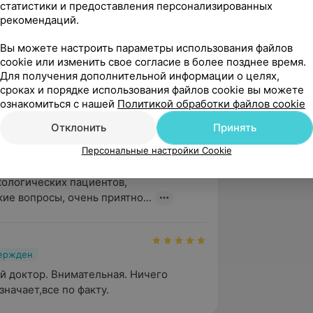
статистики и предоставления персонализированных
рекомендаций.
 вопросы антибактериальной и
кционных заболеваний», БГМУ
Вы можете настроить параметры использования файлов
cookie или изменить свое согласие в более позднее время.
Для получения дополнительной информации о целях,
сроках и порядке использования файлов cookie вы можете
ознакомиться с нашей
Политикой обработки файлов cookie
Отклонить
Принять
вержден
Персональные настройки Cookie
ый и внимательный человек. Знает 
ологических пациентов, 
ие вопросы, очень приятно...
вержден
 доктор. Внимательная. Ничего 
значает,все по факту.