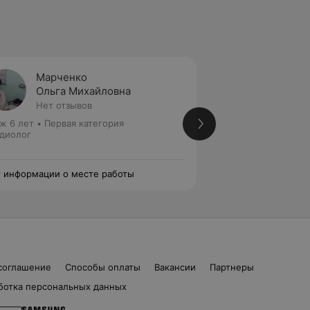
Марченко
Горба
Ольга Михайловна
Татья
Нет отзывов
Нет от
ж 6 лет
•
Первая категория
Стаж 21 год
•
Высш
диолог
медицинских наук
Кардиолог • Сомн
 информации о месте работы
Нет информации о
соглашение
Способы оплаты
Вакансии
Партнеры
ботка персональных данных