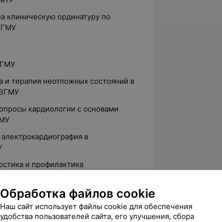
ла клиническую ординатуру по
ВГМУ
ВГМУ
а и терапия неотложных состояний в
 ВГМУ
 вопросы кардиологии с основами
ГМУ
я электрокардиография в
У
ностика и профилактика
 БелМАПО
Обработка файлов cookie
евматических заболеваний», БелМАПО
Наш сайт использует файлы cookie для обеспечения
ые заболевания в общеклинической
удобства пользователей сайта, его улучшения, сбора