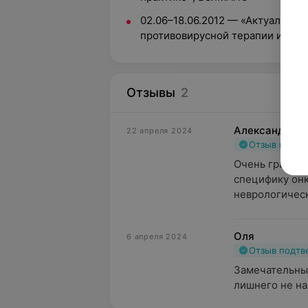
02.06–18.06.2012 — «Актуальные
противовирусной терапии инфе
Отзывы
2
Александра
22 апреля 2024
Отзыв подт
Очень грамотн
специфику онк
неврологическ
Оля
6 апреля 2024
Отзыв подт
Замечательный
лишнего не на