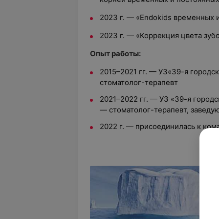
2023 г. — «Endokids временных 
2023 г. — «Коррекция цвета зуб
Опыт работы:
2015–2021 гг. — УЗ«39-я городс
стоматолог-терапевт
2021–2022 гг. — УЗ «39-я город
— стоматолог-терапевт, завед
2022 г. — присоединилась к ком
Серт