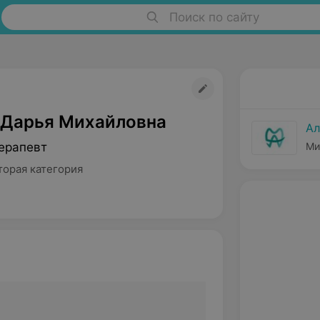
Поиск по сайту
 Дарья Михайловна
Ал
ерапевт
Ми
торая категория