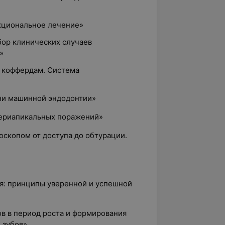
кциональное лечение»
збор клинических случаев
»
 коффердам. Система
мни машинной эндодонтии»
периапикальных поражений»
оскопом от доступа до обтурации.
ия: принципы уверенной и успешной
ов в период роста и формирования
 зубов»