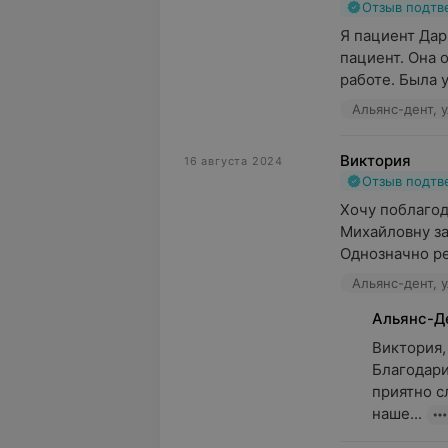
Отзыв подт
Я пациент Дар
пациент. Она о
работе. Была у 
Альянс-дент, у
Виктория
16 августа 2024
Отзыв подт
Хочу поблагод
Михайловну за
Однозначно р
Альянс-дент, у
Альянс-Д
Виктория, 
Благодари
приятно с
наше...