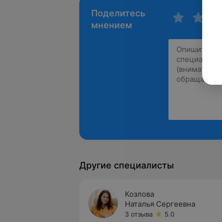
Поделитесь
мнением
Другие специалисты
Козлова
Наталья Сергеевна
3 отзыва
5.0