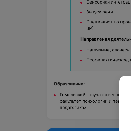
Сенсорная интеграц
Запуск речи
Специалист по пров
ЗР)
Направления деятельн
Наглядные, словесн
Профилактическое, 
Образование:
Гомельский государственный ун
факультет психологии и педагог
педагогика»