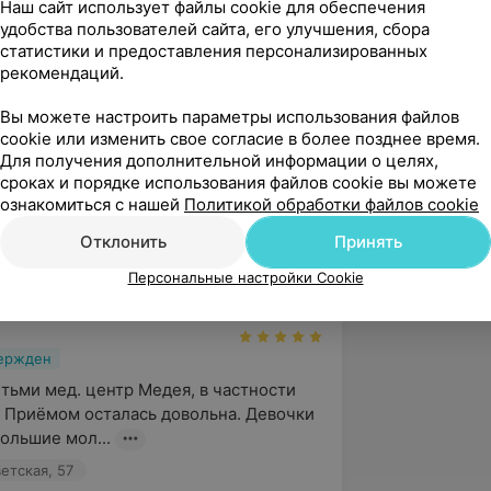
Наш сайт использует файлы cookie для обеспечения
удобства пользователей сайта, его улучшения, сбора
вержден
статистики и предоставления персонализированных
рекомендаций.
е у офтальмолога Тонкая Татьяна 
 Сам Центр понравился. Чисто, 
Вы можете настроить параметры использования файлов
ливый персонал. При...
cookie или изменить свое согласие в более позднее время.
тская, 126
Для получения дополнительной информации о целях,
сроках и порядке использования файлов cookie вы можете
ознакомиться с нашей
Политикой обработки файлов cookie
нь, Валентина! Благодарим Вас за 
Отклонить
Принять
аботе специалиста нашего центра. Для 
, чтобы пациенту была о...
Персональные настройки Cookie
вержден
тьми мед. центр Медея, в частности 
 Приёмом осталась довольна. Девочки 
ольшие мол...
етская, 57