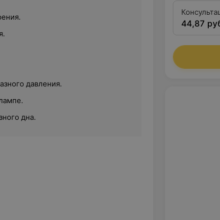
Консульта
рения.
44,87 ру
квалифика
я.
азного давления.
лампе.
зного дна.