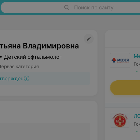
Поиск по сайту
атьяна Владимировна
М
• Детский офтальмолог
Го
Первая категория
твержден
Л
Го