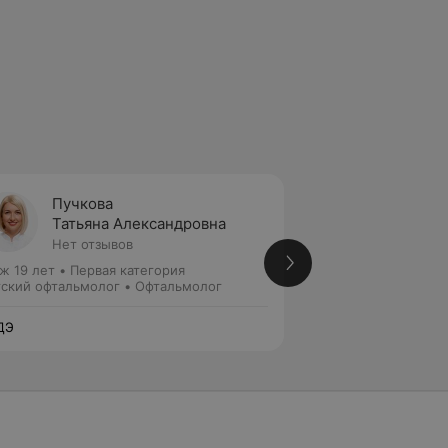
Пучкова
Мельн
Татьяна Александровна
Анаст
Нет отзывов
5 отзы
ж 19 лет
•
Первая категория
Стаж 9 лет
•
Перва
ский офтальмолог • Офтальмолог
Офтальмолог • Де
ДЭ
ЛОДЭ