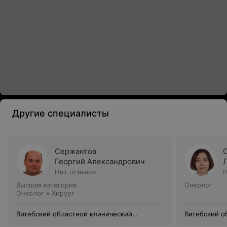
Другие специалисты
Сержантов
Георгий Александрович
Нет отзывов
Н
Высшая категория
Онколог
Онколог • Хирург
Витебский областной клинический
Витебский о
онкологический диспансер
онкологичес