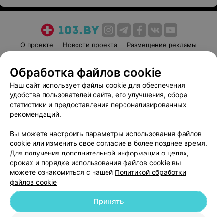
О проекте
Новости проекта
Размещение рекламы
Медицинский маркетинг
Публичный договор
Обработка файлов cookie
Пользовательское соглашение
Способы оплаты
Наш сайт использует файлы cookie для обеспечения
Вакансии
Партнеры
удобства пользователей сайта, его улучшения, сбора
Написать руководителю 103.by
статистики и предоставления персонализированных
Написать в поддержку
рекомендаций.
Персональные настройки cookie
Вы можете настроить параметры использования файлов
Обработка персональных данных
cookie или изменить свое согласие в более позднее время.
Для получения дополнительной информации о целях,
сроках и порядке использования файлов cookie вы
можете ознакомиться с нашей
Политикой обработки
файлов cookie
Принять
© 2026 ООО «Артокс Лаб», УНП 191700409
| 220012, Республика Беларусь,