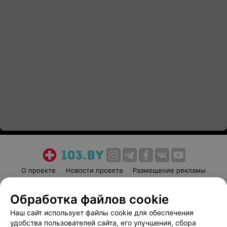
О проекте
Новости проекта
Размещение рекламы
Медицинский маркетинг
Публичный договор
Обработка файлов cookie
Пользовательское соглашение
Способы оплаты
Наш сайт использует файлы cookie для обеспечения
Вакансии
Партнеры
удобства пользователей сайта, его улучшения, сбора