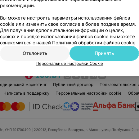
рекомендаций.
Александра Витальевна
5 отзывов
5.0
Вы можете настроить параметры использования файлов
Стаж 33 года
•
Высшая категория
Ста
cookie или изменить свое согласие в более позднее время.
Акушер-гинеколог
Реп
Для получения дополнительной информации о целях,
сроках и порядке использования файлов cookie вы можете
ознакомиться с нашей
Политикой обработки файлов cookie
Нет информации о месте работы
Нет
Отклонить
Принять
Персональные настройки Cookie
едицинский маркетинг
Публичный договор
Пользовательское 
Написать в поддержку
Персональные настройки cookie
Обра
б», УНП 191700409
| 220012, Республика Беларусь, г. Минск, улица Толбухина, 2, п