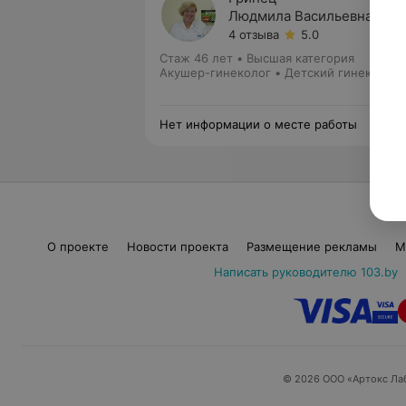
Людмила Васильевна
4 отзыва
5.0
Стаж 46 лет
•
Высшая категория
Акушер-гинеколог • Детский гинеколог
Нет информации о месте работы
О проекте
Новости проекта
Размещение рекламы
М
Написать руководителю 103.by
© 2026 ООО «Артокс Ла